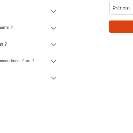
ments ?
ns ?
ances financières ?