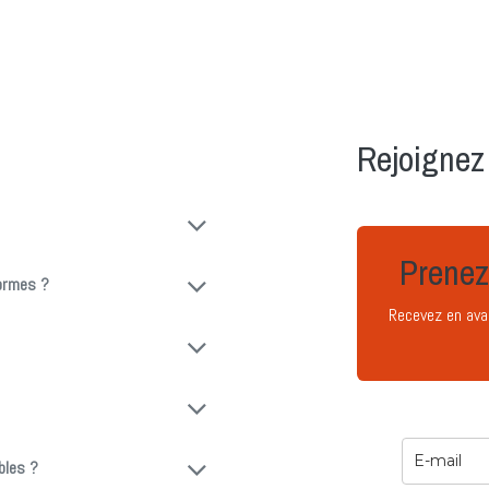
Rejoignez 
Prenez
formes ?
Recevez en ava
bles ?