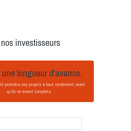
nos investisseurs​
 une longueur d’avance.
nt-première nos projets à haut rendement, avant
qu’ils ne soient complets.