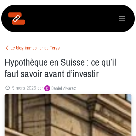
Se rendre au contenu
Le blog immobilier de Terys
Hypothèque en Suisse : ce qu’il
faut savoir avant d’investir
5 mars 2026
par
Daniel Alvarez