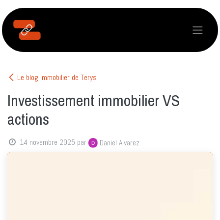
Se rendre au contenu
Le blog immobilier de Terys
Investissement immobilier VS
actions
14 novembre 2025
par
Daniel Alvarez