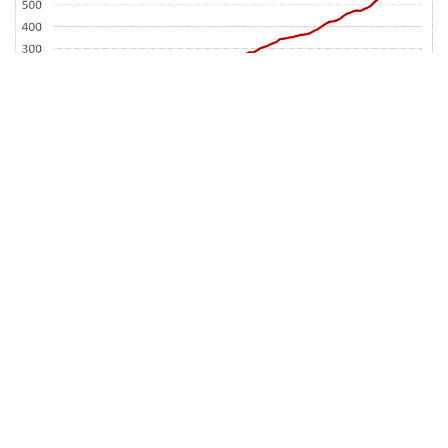
Source : CIFI et SIX
Avec toutes ces informations, il devient clair pourquoi
l’immobilier est un investissement si prisé.
J'ai un petit message pour vous, je vous invite à
rejoindre la
communauté Terys
. Regardez cette vidéo pour en savoir plus:
Cliquez ici pour rejoindre la communauté Terys et avoir accès