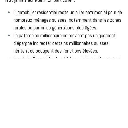
L’immobilier résidentiel reste un pilier patrimonial pour de
nombreux ménages suisses, notamment dans les zones
rurales ou parmi les générations plus âgées.
Le patrimoine millionnaire ne provient pas uniquement
d’épargne indirecte : certains millionnaires suisses
héritent ou occupent des fonctions élevées.
Le rôle de l’immobilier locatif (non résidentiel) est aussi
majeur : l’investissement dans des immeubles de
rendement existe et peut concourir à l’accumulation.
La période de faible taux d’intérêt des dernières
décennies a aussi amplifié l’effet de capitalisation et
d’endettement favorable à la constitution de patrimoine.
Le fait d’être locataire ne garantit pas forcément une
performance. Il faut en plus savoir investir de façon
adaptée.