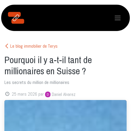
Se rendre au contenu
Le blog immobilier de Terys
Pourquoi il y a-t-il tant de
millionaires en Suisse ?
Les secrets du million de millionaires
25 mars 2026
par
Daniel Alvarez